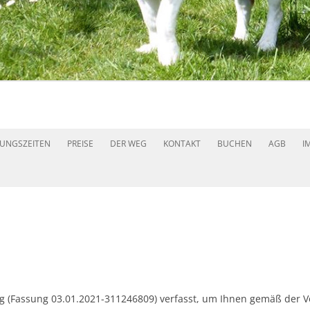
Zum
Inhalt
UNGSZEITEN
PREISE
DER WEG
KONTAKT
BUCHEN
AGB
I
springen
g (Fassung 03.01.2021-311246809) verfasst, um Ihnen gemäß der 