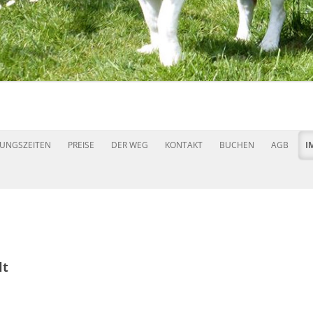
Zum
Inhalt
UNGSZEITEN
PREISE
DER WEG
KONTAKT
BUCHEN
AGB
I
springen
lt