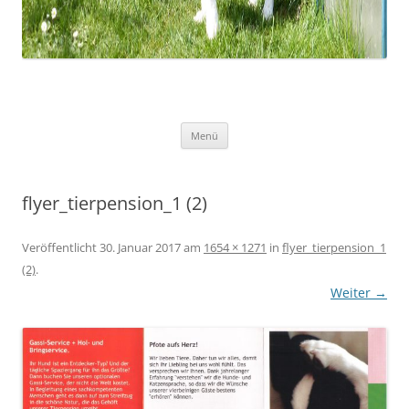
Zum
Menü
Inhalt
springen
flyer_tierpension_1 (2)
Veröffentlicht
30. Januar 2017
am
1654 × 1271
in
flyer_tierpension_1
(2)
.
Weiter →