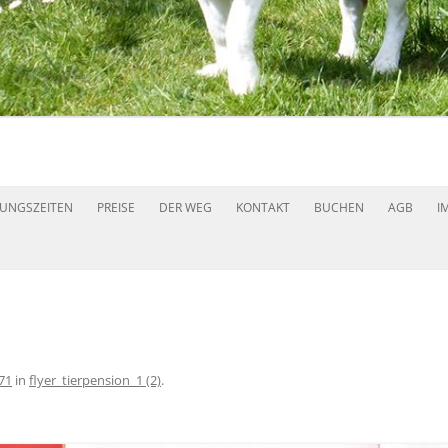
Zum
Inhalt
UNGSZEITEN
PREISE
DER WEG
KONTAKT
BUCHEN
AGB
I
springen
71
in
flyer_tierpension_1 (2)
.