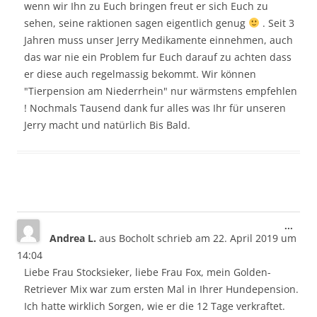
wenn wir Ihn zu Euch bringen freut er sich Euch zu
sehen, seine raktionen sagen eigentlich genug
. Seit 3
Jahren muss unser Jerry Medikamente einnehmen, auch
das war nie ein Problem fur Euch darauf zu achten dass
er diese auch regelmassig bekommt. Wir können
"Tierpension am Niederrhein" nur wärmstens empfehlen
! Nochmals Tausend dank fur alles was Ihr für unseren
Jerry macht und natürlich Bis Bald.
Dies
...
Andrea L.
aus
Bocholt
schrieb am
22. April 2019
um
Meta
ein-/
14:04
Liebe Frau Stocksieker, liebe Frau Fox, mein Golden-
Retriever Mix war zum ersten Mal in Ihrer Hundepension.
Ich hatte wirklich Sorgen, wie er die 12 Tage verkraftet.