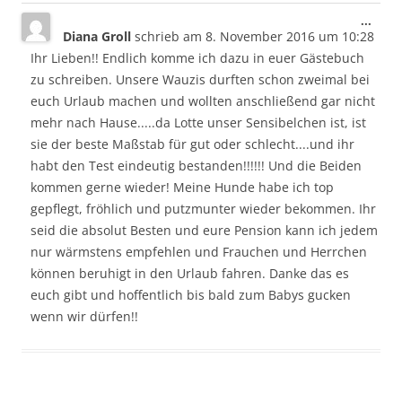
Dies
...
Diana Groll
schrieb am
8. November 2016
um
10:28
Meta
ein-/
Ihr Lieben!! Endlich komme ich dazu in euer Gästebuch
zu schreiben. Unsere Wauzis durften schon zweimal bei
euch Urlaub machen und wollten anschließend gar nicht
mehr nach Hause.....da Lotte unser Sensibelchen ist, ist
sie der beste Maßstab für gut oder schlecht....und ihr
habt den Test eindeutig bestanden!!!!!! Und die Beiden
kommen gerne wieder! Meine Hunde habe ich top
gepflegt, fröhlich und putzmunter wieder bekommen. Ihr
seid die absolut Besten und eure Pension kann ich jedem
nur wärmstens empfehlen und Frauchen und Herrchen
können beruhigt in den Urlaub fahren. Danke das es
euch gibt und hoffentlich bis bald zum Babys gucken
wenn wir dürfen!!