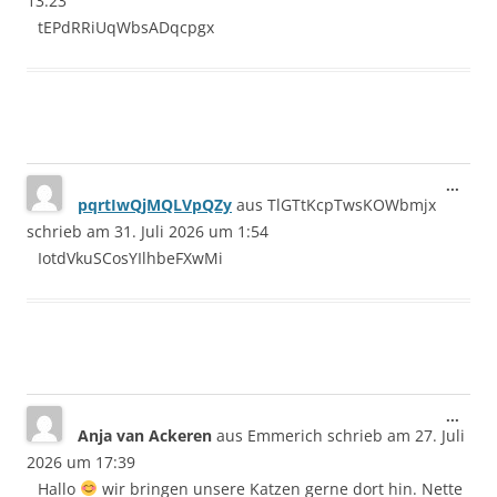
13:23
tEPdRRiUqWbsADqcpgx
Dies
...
pqrtIwQjMQLVpQZy
aus
TlGTtKcpTwsKOWbmjx
Meta
ein-/
schrieb am
31. Juli 2026
um
1:54
IotdVkuSCosYIlhbeFXwMi
Dies
...
Anja van Ackeren
aus
Emmerich
schrieb am
27. Juli
Meta
ein-/
2026
um
17:39
Hallo
wir bringen unsere Katzen gerne dort hin. Nette