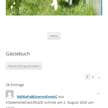
Zum
Menü
Inhalt
springen
Gästebuch
Navigation
1
2
→
der
28 Einträge
Gästebuchlis
Dies
...
NdJKaPaBJtzwrnsEvmkC
aus
Meta
ein-/
IrQvwmeSwCwzLfKQZD
schrieb am
2. August 2026
um