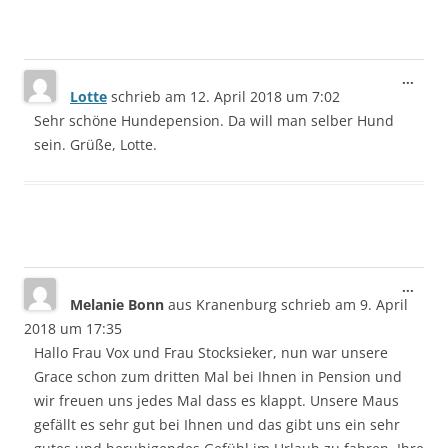
Dies
...
Lotte
schrieb am
12. April 2018
um
7:02
Meta
ein-/
Sehr schöne Hundepension. Da will man selber Hund
sein. Grüße, Lotte.
Dies
...
Melanie Bonn
aus
Kranenburg
schrieb am
9. April
Meta
ein-/
2018
um
17:35
Hallo Frau Vox und Frau Stocksieker, nun war unsere
Grace schon zum dritten Mal bei Ihnen in Pension und
wir freuen uns jedes Mal dass es klappt. Unsere Maus
gefällt es sehr gut bei Ihnen und das gibt uns ein sehr