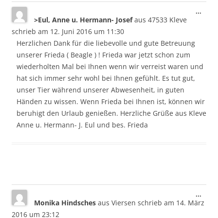
Dies
...
>Eul, Anne u. Hermann- Josef
aus
47533 Kleve
Meta
ein-/
schrieb am
12. Juni 2016
um
11:30
Herzlichen Dank für die liebevolle und gute Betreuung
unserer Frieda ( Beagle ) ! Frieda war jetzt schon zum
wiederholten Mal bei Ihnen wenn wir verreist waren und
hat sich immer sehr wohl bei Ihnen gefühlt. Es tut gut,
unser Tier während unserer Abwesenheit, in guten
Händen zu wissen. Wenn Frieda bei Ihnen ist, können wir
beruhigt den Urlaub genießen. Herzliche Grüße aus Kleve
Anne u. Hermann- J. Eul und bes. Frieda
Dies
...
Monika Hindsches
aus
Viersen
schrieb am
14. März
Meta
ein-/
2016
um
23:12