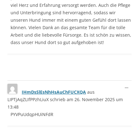
viel Herz und Erfahrung versorgt werden. Auch die Pflege
und Unterbringung sind hervorragend, sodass wir
unseren Hund immer mit einem guten Gefühl dort lassen
können. Vielen Dank an das gesamte Team für die tolle
Arbeit und die liebevolle Fürsorge. Es ist schön zu wissen,
dass unser Hund dort so gut aufgehoben ist!
Dies
...
IHmDsSlEsNhHsAuChFUCXQA
aus
Meta
ein-/
LIPTjAqZLIfPPzhLiuX
schrieb am
26. November 2025
um
13:48
PYVPuUdqpHUiNFdR