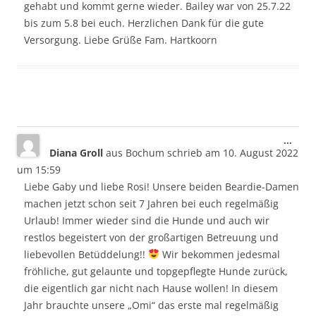
gehabt und kommt gerne wieder. Bailey war von 25.7.22
bis zum 5.8 bei euch. Herzlichen Dank für die gute
Versorgung. Liebe Grüße Fam. Hartkoorn
Dies
...
Diana Groll
aus
Bochum
schrieb am
10. August 2022
Meta
ein-/
um
15:59
Liebe Gaby und liebe Rosi! Unsere beiden Beardie-Damen
machen jetzt schon seit 7 Jahren bei euch regelmäßig
Urlaub! Immer wieder sind die Hunde und auch wir
restlos begeistert von der großartigen Betreuung und
liebevollen Betüddelung!!
Wir bekommen jedesmal
fröhliche, gut gelaunte und topgepflegte Hunde zurück,
die eigentlich gar nicht nach Hause wollen! In diesem
Jahr brauchte unsere „Omi“ das erste mal regelmäßig