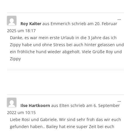
Dies
...
Roy Kalter
aus
Emmerich
schrieb am
20. Februar
Meta
ein-/
2025
um
18:17
Danke, es war mein erste Urlaub in die 3 Jahre das ich
Zippy habe und ohne Stress bei auch hinter gelassen und
ein fröhliche hund wieder abgeholt. Viele Grüße Roy und
Zippy
Dies
...
Ilse Hartkoorn
aus
Elten
schrieb am
6. September
Meta
ein-/
2022
um
10:15
Liebe Rosi und Gabriele, Wir sind sehr froh das wir euch
gefunden haben.. Bailey hat eine super Zeit bei euch