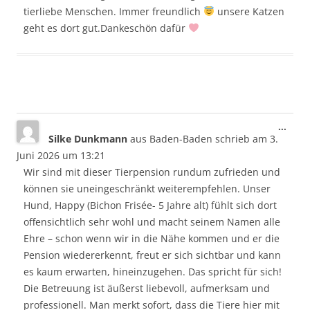
tierliebe Menschen. Immer freundlich
unsere Katzen
geht es dort gut.Dankeschön dafür
Dies
...
Silke Dunkmann
aus
Baden-Baden
schrieb am
3.
Meta
ein-/
Juni 2026
um
13:21
Wir sind mit dieser Tierpension rundum zufrieden und
können sie uneingeschränkt weiterempfehlen. Unser
Hund, Happy (Bichon Frisée- 5 Jahre alt) fühlt sich dort
offensichtlich sehr wohl und macht seinem Namen alle
Ehre – schon wenn wir in die Nähe kommen und er die
Pension wiedererkennt, freut er sich sichtbar und kann
es kaum erwarten, hineinzugehen. Das spricht für sich!
Die Betreuung ist äußerst liebevoll, aufmerksam und
professionell. Man merkt sofort, dass die Tiere hier mit