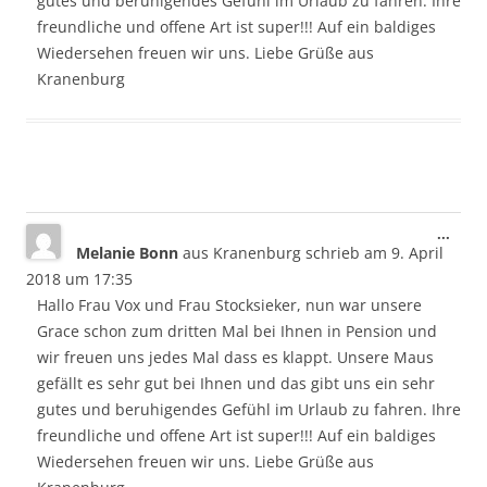
gutes und beruhigendes Gefühl im Urlaub zu fahren. Ihre
freundliche und offene Art ist super!!! Auf ein baldiges
Wiedersehen freuen wir uns. Liebe Grüße aus
Kranenburg
Dies
...
Melanie Bonn
aus
Kranenburg
schrieb am
9. April
Meta
ein-/
2018
um
17:35
Hallo Frau Vox und Frau Stocksieker, nun war unsere
Grace schon zum dritten Mal bei Ihnen in Pension und
wir freuen uns jedes Mal dass es klappt. Unsere Maus
gefällt es sehr gut bei Ihnen und das gibt uns ein sehr
gutes und beruhigendes Gefühl im Urlaub zu fahren. Ihre
freundliche und offene Art ist super!!! Auf ein baldiges
Wiedersehen freuen wir uns. Liebe Grüße aus