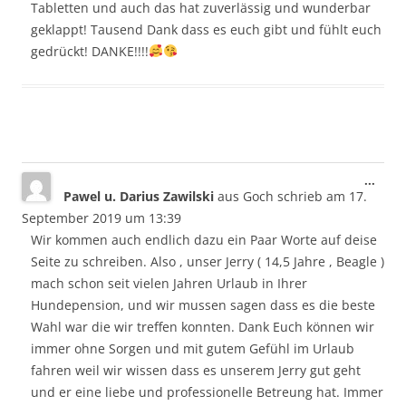
Tabletten und auch das hat zuverlässig und wunderbar
geklappt! Tausend Dank dass es euch gibt und fühlt euch
gedrückt! DANKE!!!!
Dies
...
Pawel u. Darius Zawilski
aus
Goch
schrieb am
17.
Meta
ein-/
September 2019
um
13:39
Wir kommen auch endlich dazu ein Paar Worte auf deise
Seite zu schreiben. Also , unser Jerry ( 14,5 Jahre , Beagle )
mach schon seit vielen Jahren Urlaub in Ihrer
Hundepension, und wir mussen sagen dass es die beste
Wahl war die wir treffen konnten. Dank Euch können wir
immer ohne Sorgen und mit gutem Gefühl im Urlaub
fahren weil wir wissen dass es unserem Jerry gut geht
und er eine liebe und professionelle Betreung hat. Immer