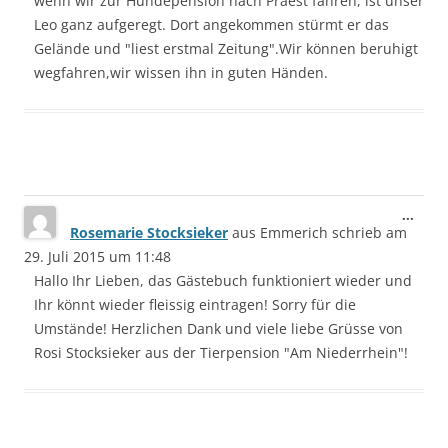
wenn wir zur Hundepension nach Praest fahren, ist unser
Leo ganz aufgeregt. Dort angekommen stürmt er das
Gelände und "liest erstmal Zeitung".Wir können beruhigt
wegfahren,wir wissen ihn in guten Händen.
Dies
...
Rosemarie Stocksieker
aus
Emmerich
schrieb am
Meta
ein-/
29. Juli 2015
um
11:48
Hallo Ihr Lieben, das Gästebuch funktioniert wieder und
Ihr könnt wieder fleissig eintragen! Sorry für die
Umstände! Herzlichen Dank und viele liebe Grüsse von
Rosi Stocksieker aus der Tierpension "Am Niederrhein"!