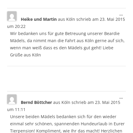
Dies
...
Heike und Martin
aus
Köln
schrieb am
23. Mai 2015
Meta
ein-/
um
20:22
Wir bedanken uns für gute Betreuung unserer Beardie
Mädels, da nimmt man die Fahrt aus Köln gerne auf sich,
wenn man weiß dass es den Mädels gut geht! Liebe
Grüße aus Köln
Dies
...
Bernd Böttcher
aus
Köln
schrieb am
23. Mai 2015
Meta
ein-/
um
11:11
Unsere beiden Mädels bedanken sich für den wieder
einmal sehr schönen, spannenden Hundeurlaub in Eurer
Tierpension! Kompliment, wie Ihr das macht! Herzlichen