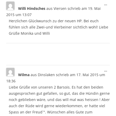
Dies
...
Willi Hindsches
aus
Viersen
schrieb am
19. Mai
Meta
ein-/
2015
um
13:07
Herzlichen Glückwunsch zu der neuen HP. Bei euch
fühlen sich alle Zwei-und Vierbeiner sichtlich wohl! Liebe
Grüße Monika und Willi
Dies
...
Wilma
aus
Dinslaken
schrieb am
17. Mai 2015
um
Meta
ein-/
18:36
Liebe Grüße von unseren 2 Barsois. Es hat den beiden
ausgesprochen gut gefallen, so gut, das die Hündin gerne
noch geblieben wäre, und das will mal was heissen ! Aber
auch der Rüde wird gerne wiederkommen, er hatte viel
Spass an der Freud`". Wünschen alles Gute zum