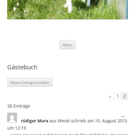
Zum
Menü
Inhalt
springen
Gästebuch
Navigation
←
1
2
der
28 Einträge
Gästebuchlis
Dies
...
rüdiger Mura
aus
Wesel
schrieb am
10. August 2015
Meta
ein-/
um
12:19