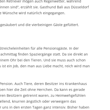
lden Retriever mögen auch Regenwetter, während
innen sind“, erzählt sie. Gasthund Bali aus Düsseldorf
se Wünsche wird natürlich eingegangen.
 gesäubert und die vierbeinigen Gäste gefüttert.
reicheleinheiten für alle Pensionsgäste. In der
Nachmittag finden Spaziergänge statt. Da sie direkt an
 einem Ohr bei den Tieren. Und sie muss auch schon
 ist ein Job, den man aus Liebe macht, reich wird man
Pension. Auch Tiere, deren Besitzer ins Krankenhaus
en hier die Zeit ohne Herrchen. Da kann es gerade
 ihren Besitzern getrennt waren, zu Heimwehgefühlen
ellend, knurren ängstlich oder verweigern das
 uns in den ersten Tagen ganz intensiv. Bisher haben