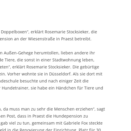
d Doppelboxen“, erklärt Rosemarie Stocksieker, die
ension an der Wiesenstraße in Praest betreibt.
n Außen-Gehege herumtollen, lieben andere ihr
 Tiere, die sonst in einer Stadtwohnung leben,
eten“, erklärt Rosemarie Stocksieker. Die gebürtige
. Vorher wohnte sie in Düsseldorf. Als sie dort mit
deschule besuchte und nach einiger Zeit die
 Hundetrainer, sie habe ein Händchen für Tiere und
n, da muss man zu sehr die Menschen erziehen“, sagt
chen Post, dass in Praest die Hundepension zu
s gab viel zu tun, gemeinsam mit Gabriele Fox steckte
eld in die Renovierung der Einrichtung. Platz für 30