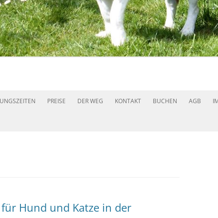
Zum
Inhalt
UNGSZEITEN
PREISE
DER WEG
KONTAKT
BUCHEN
AGB
I
springen
für Hund und Katze in der